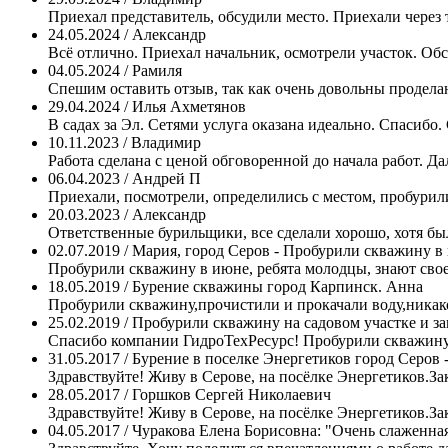
Приехал представитель, обсудили место. Приехали через 
24.05.2024 / Александр
Всё отлично. Приехал начальник, осмотрели участок. Обс
04.05.2024 / Рамиля
Спешим оставить отзыв, так как очень довольны проделан
29.04.2024 / Илья Ахметянов
В садах за Эл. Сетями услуга оказана идеально. Спасибо.
10.11.2023 / Владимир
Работа сделана с ценой обговоренной до начала работ. Дал
06.04.2023 / Андрей П
Приехали, посмотрели, определились с местом, пробурили,
20.03.2023 / Александр
Ответственные бурильщики, все сделали хорошо, хотя было
02.07.2019 / Мария, город Серов - Пробурили скважину в
Пробурили скважину в июне, ребята молодцы, знают свое 
18.05.2019 / Бурение скважины город Карпинск. Анна
Пробурили скважину,прочистили и прокачали воду,никакой 
25.02.2019 / Пробурили скважину на садовом участке и за
Спасибо компании ГидроТехРесурс! Пробурили скважину на
31.05.2017 / Бурение в поселке Энергетиков город Серов
Здравствуйте! Живу в Серове, на посёлке Энергетиков.За
28.05.2017 / Горшков Сергей Николаевич
Здравствуйте! Живу в Серове, на посёлке Энергетиков.За
04.05.2017 / Чуракова Елена Борисовна: "Очень слаженн