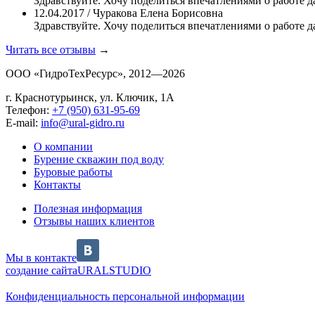
Здравствуйте. Хочу поделиться впечатлениями о работе д
12.04.2017 / Чуракова Елена Борисовна
Здравствуйте. Хочу поделиться впечатлениями о работе 
Читать все отзывы
→
ООО «ГидроТехРесурс», 2012—2026
г. Краснотурьинск, ул. Ключик, 1А
Телефон:
+7 (950) 631-95-69
E-mail:
info@ural-gidro.ru
О компании
Бурение скважин под воду
Буровые работы
Контакты
Полезная информация
Отзывы наших клиентов
Мы в контакте
создание сайта
URALSTUDIO
Конфиденциальность персональной информации