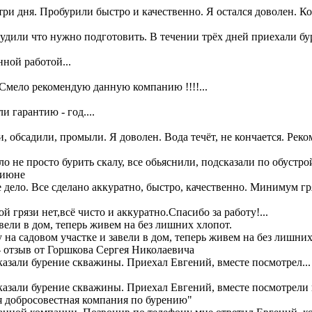
три дня. Пробурили быстро и качественно. Я остался доволен. Ко
удили что нужно подготовить. В течении трёх дней приехали бу
ной работой...
 Смело рекомендую данную компанию !!!!...
и гарантию - год....
 обсадили, промыли. Я доволен. Вода течёт, не кончается. Реком
 не просто бурить скалу, все обьяснили, подсказали по обустрой
 июне
дело. Все сделано аккуратно, быстро, качественно. Минимум гря
грязи нет,всё чисто и аккуратно.Спасибо за работу!...
вели в дом, теперь живем на без лишних хлопот.
 садовом участке и завели в дом, теперь живем на без лишних 
 - отзыв от Горшкова Сергея Николаевича
казали бурение скважины. Приехал Евгений, вместе посмотрел...
казали бурение скважины. Приехал Евгений, вместе посмотрели 
ая добросовестная компания по бурению"