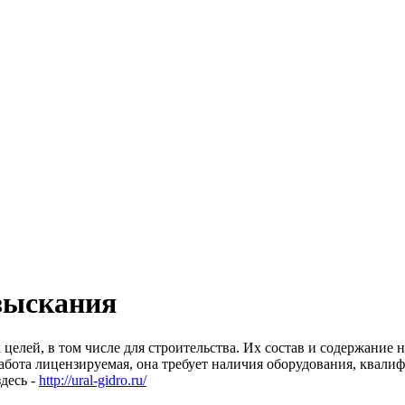
зыскания
лей, в том числе для строительства. Их состав и содержание н
абота лицензируемая, она требует наличия оборудования, квал
десь -
http://ural-gidro.ru/