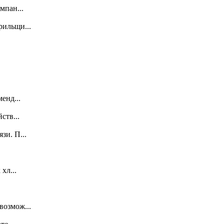
мпан...
рильщи...
енд...
ств...
зи. П...
хл...
возмож...