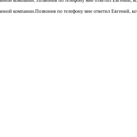
анной компании. Позвонив по телефону мне ответил Евгений, кот
данной компании.Позвонив по телефону мне ответил Евгений, кот