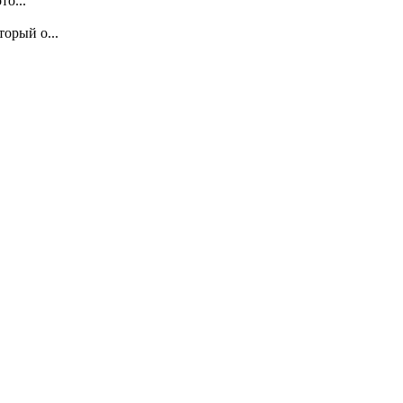
о...
орый о...